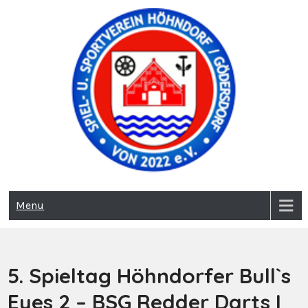
Skip
to
content
sus-hoehndorf-goedersdorf
sus-hoehndorf-
Menu
goedersdorf.de
5. Spieltag Höhndorfer Bull`s
Eyes 2 – BSG Redder Darts I