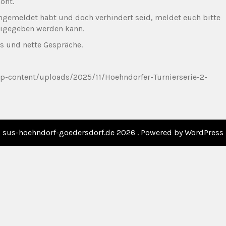
öht.
angemeldet habt und doch verhindert seid, meldet euch bitte
reigegeben werden kann.
ts und nette Gespräche.
sus-hoehndorf-goedersdorf.de 2026 . Powered by WordPress