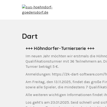
Skip
to
content
sus-hoehndorf-g
sus-hoehndorf-goedersdorf
Dart
+++ Höhndorfer-Turnierserie +++
Im neuen Jahr möchten wir erstmals die Höhndo
Qualifikationsturnier mit 36 Teilnehmern an. Di
Turnier beträgt 5 €.
Anmeldungen: https://2k-dart-software.com/fr
Am Freitag, den 13.11.2025, findet das große Fin
sowie alle Spieler, die mindestens 7 Qualifikat
Alle weiteren wichtigen Informationen findet ih
Los geht’s am 23.01.2025. Seid schnell und sich