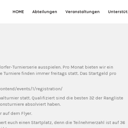
HOME
Abteilungen
Veranstaltungen
Unterstüt
oedersdorf.de
rfer-Turnierserie ausspielen. Pro Monat bieten wir ein
e Turniere finden immer freitags statt. Das Startgeld pro
ontend/events/1/registration/
alturnier statt. Qualifiziert sind die besten 32 der Rangliste
ionsturniere absolviert haben.
r auf dem Flyer.
ert euch einen Startplatz, denn die Teilnehmerzahl ist auf 36