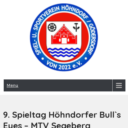
Skip
to
content
sus-hoehndorf-goedersdorf
sus-hoehndorf-
Menu
goedersdorf.de
9. Spieltag Höhndorfer Bull`s
Eyes – MTV Segeberg